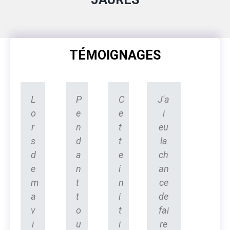
TÉMOIGNAGES
L
P
C
J'a
o
e
e
i
r
n
t
eu
s
d
t
la
d
a
e
ch
e
n
i
an
m
t
n
ce
a
t
i
de
v
o
t
fai
i
u
i
re