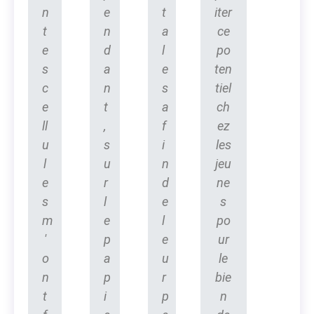
n
e
t
iter
t
n
a
ce
e
d
l
po
s
a
e
ten
c
n
s
tiel
e
t
a
ch
ll
,
f
ez
u
s
i
les
l
u
n
jeu
e
r
d
ne
s
l
e
s
m
e
l
po
'
p
e
ur
o
a
u
le
n
p
r
bie
t
i
p
n