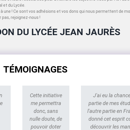
 et du Lycée.
à une ! Ce sont vos adhésions et vos dons qui nous permettent de mo
 pas, rejoignez-nous !
DON DU LYCÉE JEAN JAURÈS
TÉMOIGNAGES
n
Cette initiative
J'ai eu la chance
re
me permettra
partie de mes étu
donc, sans
l'autre partie en Fr
nulle doute, de
donné cet esprit 
pouvoir doter
découvrir les ma