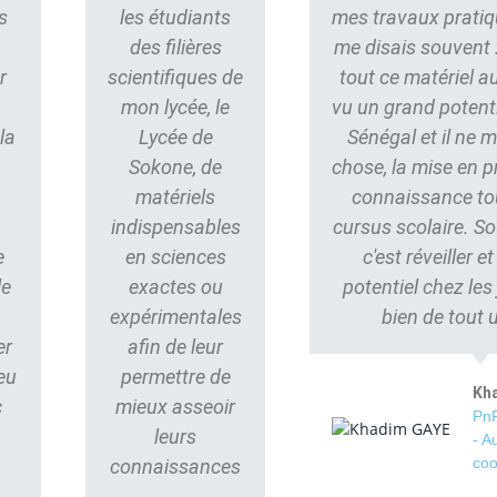
s
les étudiants
mes travaux pratiq
des filières
me disais souvent : 
r
scientifiques de
tout ce matériel au
mon lycée, le
vu un grand potent
la
Lycée de
Sénégal et il ne
Sokone, de
chose, la mise en p
matériels
connaissance to
indispensables
cursus scolaire. S
e
en sciences
c'est réveiller e
le
exactes ou
potentiel chez les
s
expérimentales
bien de tout 
er
afin de leur
eu
permettre de
Kh
c
mieux asseoir
PnP
leurs
- A
coo
connaissances
.