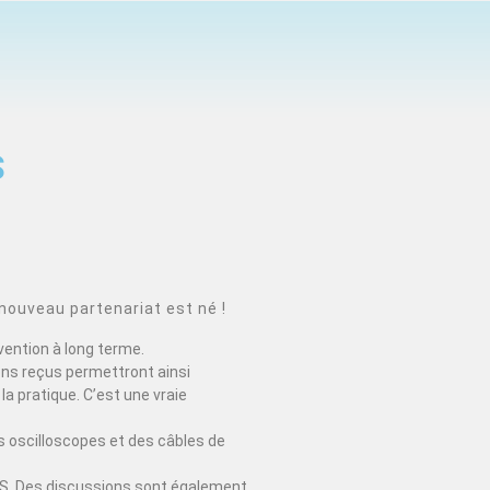
S
nouveau partenariat est né !
vention à long terme.
ons reçus permettront ainsi
la pratique. C’est une vraie
 oscilloscopes et des câbles de
EDUS. Des discussions sont également