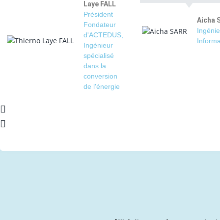
Laye FALL
Président
Aicha 
Fondateur
Ingénie
d'ACTEDUS,
Informa
Ingénieur
spécialisé
dans la
conversion
de l'énergie