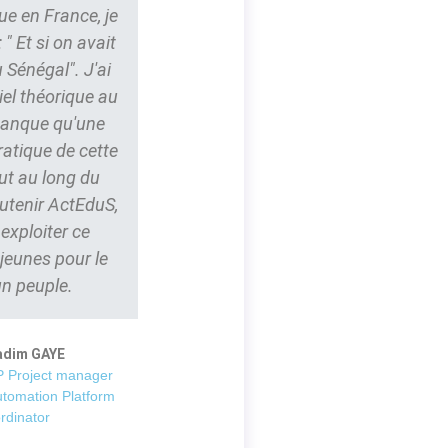
ue en France, je
" Et si on avait
 Sénégal". J'ai
iel théorique au
 manque qu'une
ratique de cette
ut au long du
outenir ActEduS,
t exploiter ce
 jeunes pour le
un peuple.
adim GAYE
 Project manager
utomation Platform
rdinator