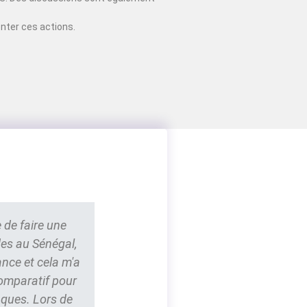
nter ces actions.
 de faire une
des au Sénégal,
ance et cela m'a
comparatif pour
nques. Lors de