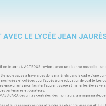
 AVEC LE LYCÉE JEAN JAURÈ
 en interne), ACTEDUS revient avec une bonne nouvelle : un 
cette noble cause à travers des dons matériels dans le cadre d’une con
nos lycées et collèges pour l’accès à une éducation de qualité. Les d
s enseignants pour faciliter l’apprentissage et mener les élèves vers 
des partenaires et donateurs.
MASSICARD: des unités centrales, des moniteurs, une imprimante, des
acités et leurs ressources pour atteindre les objectifs visés par ACT