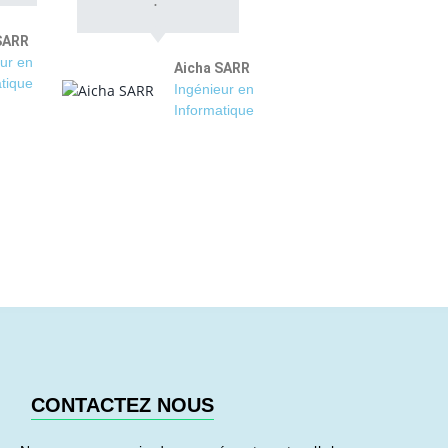
SARR
ur en
Aicha SARR
tique
Ingénieur en
Informatique
CONTACTEZ NOUS