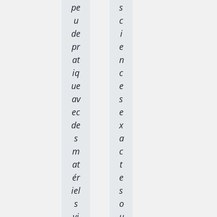
pe
s
u
c
de
i
pr
e
at
n
iq
c
ue
e
av
s
ec
e
de
x
s
a
m
c
at
t
ér
e
iel
s
s
o
vi
u