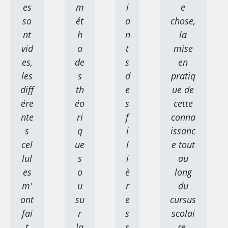
es
m
i
e
so
ét
a
chose,
nt
h
n
la
vid
o
t
mise
es,
de
s
en
les
s
d
pratiq
diff
th
e
ue de
ére
éo
s
cette
nte
ri
f
conna
s
q
i
issanc
cel
ue
l
e tout
lul
s
i
au
es
o
è
long
m'
u
r
du
ont
su
e
cursus
fai
r
s
scolai
t
la
s
re.