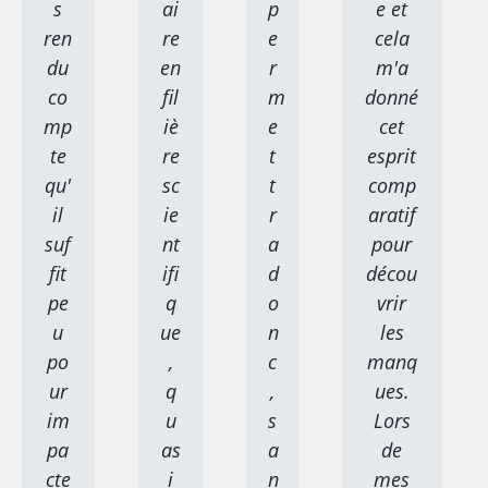
s
ai
p
e et
ren
re
e
cela
du
en
r
m'a
co
fil
m
donné
mp
iè
e
cet
te
re
t
esprit
qu'
sc
t
comp
il
ie
r
aratif
suf
nt
a
pour
fit
ifi
d
décou
pe
q
o
vrir
u
ue
n
les
po
,
c
manq
ur
q
,
ues.
im
u
s
Lors
pa
as
a
de
cte
i
n
mes