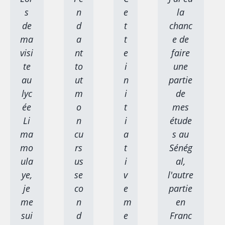
s
n
e
la
de
d
t
chanc
ma
a
t
e de
visi
nt
e
faire
te
to
i
une
au
ut
n
partie
lyc
m
i
de
ée
o
t
mes
Li
n
i
étude
ma
cu
a
s au
mo
rs
t
Sénég
ula
us
i
al,
ye,
se
v
l'autre
je
co
e
partie
me
n
m
en
sui
d
e
Franc