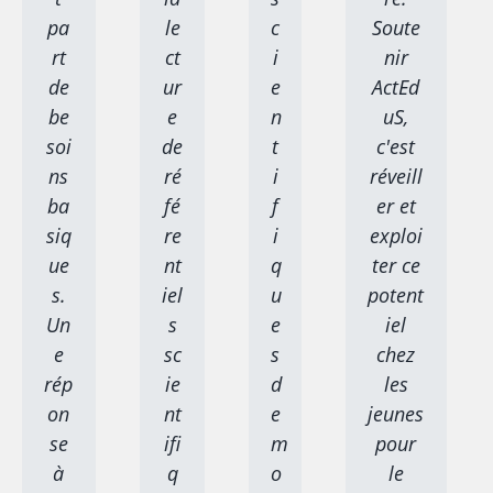
pa
le
c
Soute
rt
ct
i
nir
de
ur
e
ActEd
be
e
n
uS,
soi
de
t
c'est
ns
ré
i
réveill
ba
fé
f
er et
siq
re
i
exploi
ue
nt
q
ter ce
s.
iel
u
potent
Un
s
e
iel
e
sc
s
chez
rép
ie
d
les
on
nt
e
jeunes
se
ifi
m
pour
à
q
o
le