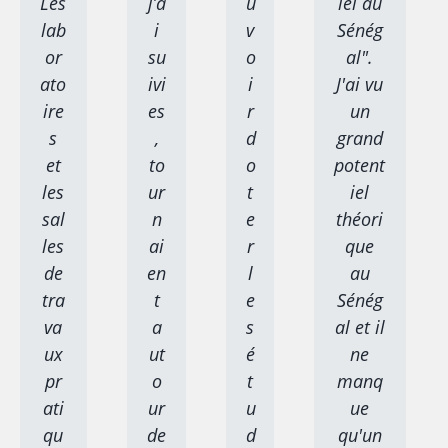
Les
j’a
u
iel au
lab
i
v
Sénég
or
su
o
al".
ato
ivi
i
J'ai vu
ire
es
r
un
s
,
d
grand
et
to
o
potent
les
ur
t
iel
sal
n
e
théori
les
ai
r
que
de
en
l
au
tra
t
e
Sénég
va
a
s
al et il
ux
ut
é
ne
pr
o
t
manq
ati
ur
u
ue
qu
de
d
qu'un