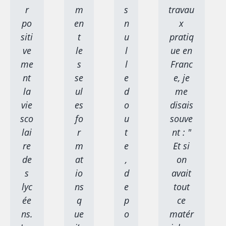
r
m
s
travau
po
en
n
x
siti
t
u
pratiq
ve
le
l
ue en
me
s
l
Franc
nt
se
e
e, je
la
ul
d
me
vie
es
o
disais
sco
fo
u
souve
lai
r
t
nt : "
re
m
e
Et si
de
at
,
on
s
io
d
avait
lyc
ns
e
tout
ée
q
p
ce
ns.
ue
o
matér