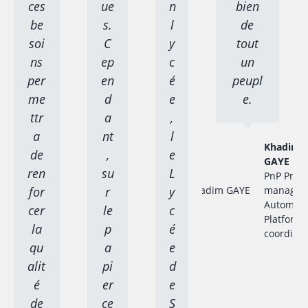
ces
ue
n
bien
be
s.
l
de
soi
C
y
tout
ns
ep
c
un
per
en
é
peupl
me
d
e
e.
ttr
a
,
a
nt
l
Khadim
de
,
e
GAYE
ren
su
L
PnP Proje
for
r
y
manager 
Automati
cer
le
c
Platform
la
p
é
coordina
qu
a
e
alit
pi
d
é
er
e
de
ce
S