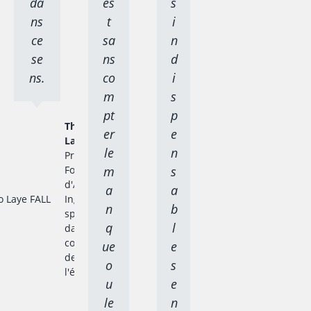
da
es
s
ns
t
i
ce
sa
n
se
ns
d
ns.
co
i
m
s
pt
p
Thierno
er
e
Laye FALL
le
n
Président
Fondateur
m
s
d'ACTEDUS,
a
a
Ingénieur
n
b
spécialisé
q
l
dans la
conversion
ue
e
de
o
s
l'énergie
u
e
le
n