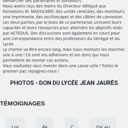
démarcher des partenaires et donateurs.
Nous avons reçu des mains du Directeur délégué aux
formations M. MASSICARD: des unités centrales, des moniteurs,
une imprimante, des oscilloscopes et des câbles de connexion.
Les deux parties, par le biais de ce partenariat, unissent leurs
capacités et leurs ressources pour atteindre les objectifs visés
par ACTEDUS. Des discussions sont également en cours pour
une correspondance entre des professeurs du Sénégal et du
Lycée.
Le chemin va être encore long, mais nous montons les marches
une à une ! Ce sont vos adhésions et vos dons qui nous
permettent de monter ces actions.
Vous souhaitez vous investir dans une cause utile ? Faites le
premier pas, rejoignez-nous !
PHOTOS - DON DU LYCÉE JEAN JAURÈS
TÉMOIGNAGES
Lor
Pe
C
J'ai eu