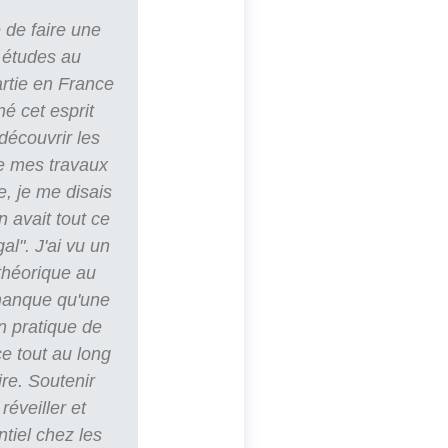
 de faire une
 études au
artie en France
né cet esprit
découvrir les
e mes travaux
e, je me disais
n avait tout ce
al". J'ai vu un
 théorique au
 manque qu'une
n pratique de
e tout au long
ire. Soutenir
réveiller et
ntiel chez les