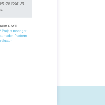
ien de tout un
e.
adim GAYE
 Project manager
utomation Platform
rdinator